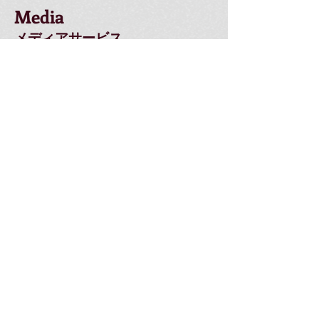
Media
メディアサービス
プレゼンテーション
Keynote
PowerPoint
デザイン/パブリッシュ/eBook
InDesign
Illustrator
Photoshop
Acrobat Pro
iBooks Author
eラーニング
/インタラクティブ
Articulate Studio
Articulate Storyline
Adobe Captivate
Camtasia Studio
映像/効果/サウンド