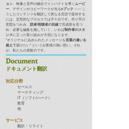
ョン
、映像と音声の融合でインパクトを導く
ムービ
ー
、デザインやコピーワークが光る
eブック
—— こ
うしたコンテンツを翻訳して異なる言語で提供する
には、定型的なプロセスでは不十分です。作り手の
意図をつかみ、
読者/視聴者の目線
で完成形を見つ
め、必要な編集を施していく、いわば
制作者のスタ
ンス
に立った取り組みが大切になります。
"オリジナルに込められたメッセージを
言葉の違いを
超えて
届けたい" というお客様の熱い想い。それ
が、私たちの原動力です。
Document
ドキュメント翻訳
対応分野
セールス
マーケティング
IT（ソフト/ハード）
教育
他
サービス
翻訳・リライト